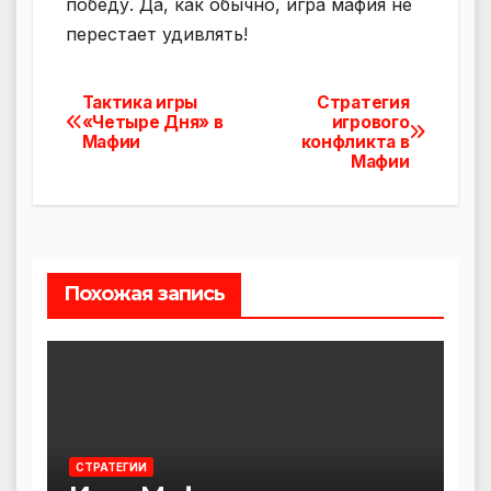
победу. Да, как обычно, игра мафия не
перестает удивлять!
Тактика игры
Стратегия
Навигация
«Четыре Дня» в
игрового
Мафии
конфликта в
по
Мафии
записям
Похожая запись
СТРАТЕГИИ