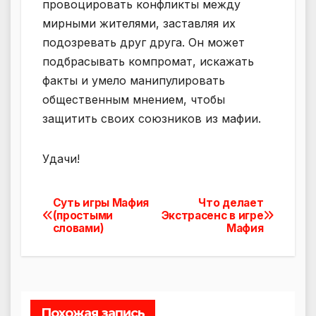
провоцировать конфликты между
мирными жителями, заставляя их
подозревать друг друга. Он может
подбрасывать компромат, искажать
факты и умело манипулировать
общественным мнением, чтобы
защитить своих союзников из мафии.
Удачи!
Суть игры Мафия
Что делает
Навигация
(простыми
Экстрасенс в игре
словами)
Мафия
по
записям
Похожая запись