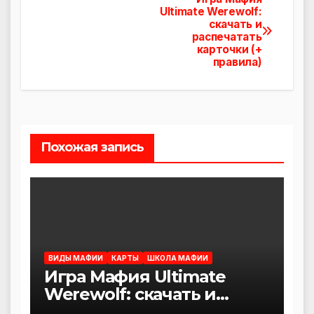
Навигация
Ultimate Werewolf:
скачать и
по
распечатать
карточки (+
записям
правила)
Похожая запись
ВИДЫ МАФИИ
КАРТЫ
ШКОЛА МАФИИ
Игра Мафия Ultimate
Werewolf: скачать и
распечатать карточки (+