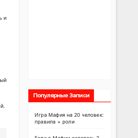
ь и
вый
Популярные Записи
й.
Игра Мафия на 20 человек:
правила + роли