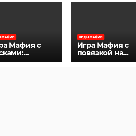
Ы МАФИИ
ВИДЫ МАФИИ
ра Мафия с
Игра Мафия с
сками:
повязкой на
авила
глазах (вместо
масок): правил