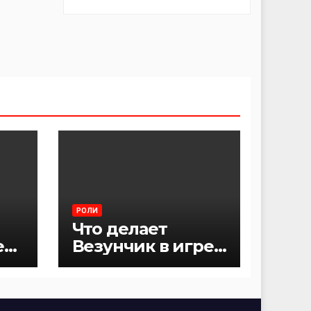
РОЛИ
Что делает
е
Везунчик в игре
Мафия?