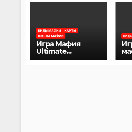
ВИДЫ МАФИИ
КАРТЫ
ШКОЛА МАФИИ
ВИД
Игра Мафия
Иг
Ultimate
ма
Werewolf:
пр
скачать и
распечатать
карточки (+
правила)