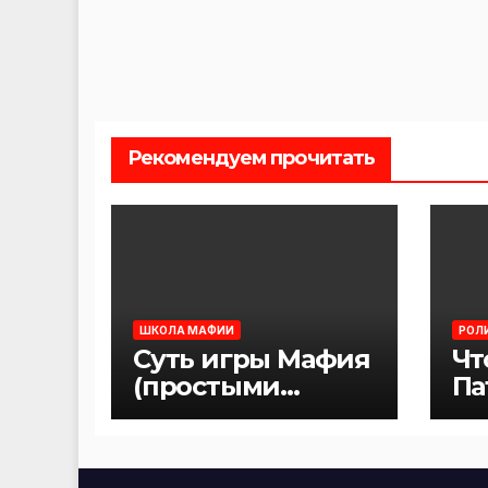
Рекомендуем прочитать
ШКОЛА МАФИИ
РОЛ
Суть игры Мафия
Чт
(простыми
Па
словами)
иг