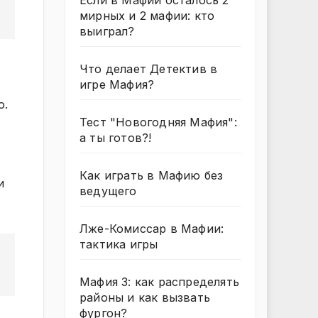
Если в Мафии осталось 2
мирных и 2 мафии: кто
выиграл?
Что делает Детектив в
игре Мафия?
о.
Тест "Новогодняя Мафия":
а ты готов?!
Как играть в Мафию без
и
ведущего
Лже-Комиссар в Мафии:
тактика игры
Мафия 3: как распределять
районы и как вызвать
фургон?