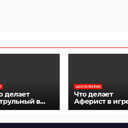
И
ШКОЛА МАФИИ
о делает
Что делает
трульный в
Аферист в игр
ре Мафия
Мафия