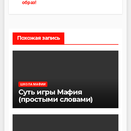
по
образ!
записям
Похожая запись
ШКОЛА МАФИИ
Суть игры Мафия
(простыми словами)