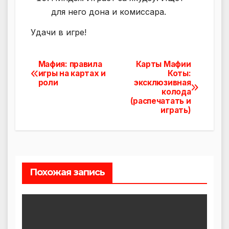
для него дона и комиссара.
Удачи в игре!
Мафия: правила
Карты Мафии
Навигация
игры на картах и
Коты:
роли
эксклюзивная
по
колода
(распечатать и
записям
играть)
Похожая запись