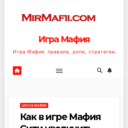
Перейти
к
содержанию
Игра Мафия
Игра Мафия: правила, роли, стратегии
ШКОЛА МАФИИ
Как в игре Мафия