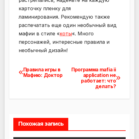
карточку пленку для
ламинирования. Рекомендую также
распечатать еще один необычный вид
мафии в стиле «
коты
«. Много
персонажей, интересные правила и
необычный дизайн!
Правила игры в
Программа mafia ii
Навигация
Мафию: Доктор
application не
работает: что
по
делать?
записям
Похожая запись