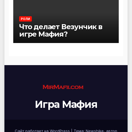
РОЛИ
Что делает Везунчик в
игре Мафия?
Игра Мафия
Сайт работает на WordPress
|
Тема:
Newshike
, автор