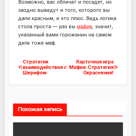
Возможно, вас обличат и посадят, но
заодно выведут и того, которого вы
дали красным, и это плюс. Ведь логика
стола проста — раз вы
мафия
, значит,
указанный вами горожанин на самом
деле тоже маф.
Cтратегия
Карточная игра
Навигация
взаимодействия с
Мафия: Стратегия
Шерифом
Окраснения!
по
записям
Похожая запись