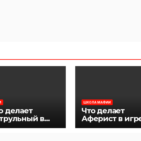
И
ШКОЛА МАФИИ
о делает
Что делает
трульный в
Аферист в игр
ре Мафия
Мафия