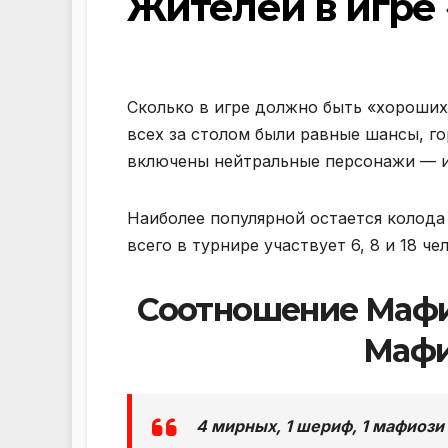
Жителей в игре
Сколько в игре должно быть «хороших»
всех за столом были равные шансы, го
включены нейтральные персонажи — их
Наиболее популярной остается колода 
всего в турнире участвует 6, 8 и 18 че
Соотношение Мафи
Мафи
4 мирных, 1 шериф, 1 мафиози