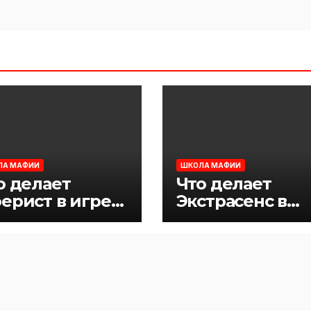
ЛА МАФИИ
ШКОЛА МАФИИ
о делает
Что делает
ерист в игре
Экстрасенс в
фия
игре Мафия