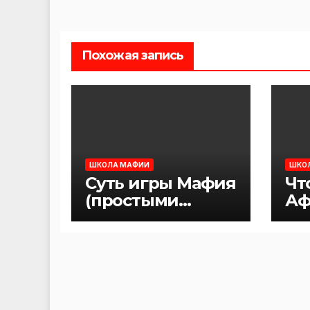
записям
Похожая запись
ШКОЛА МАФИИ
ШКО
Суть игры Мафия
Чт
(простыми
Аф
словами)
Ма