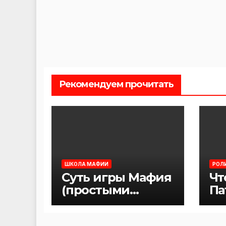
Рекомендуем прочитать
ШКОЛА МАФИИ
РОЛ
Суть игры Мафия
Чт
(простыми
Па
словами)
иг