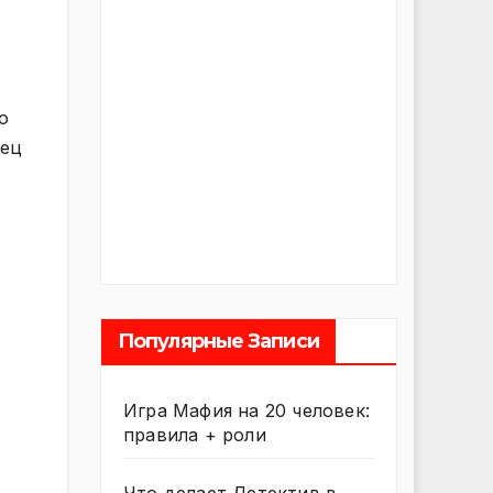
о
пец
Популярные Записи
Игра Мафия на 20 человек:
правила + роли