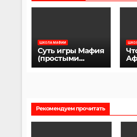
ШКОЛА МАФИИ
ШКО
Суть игры Мафия
Чт
(простыми
Аф
словами)
Ма
Рекомендуем прочитать