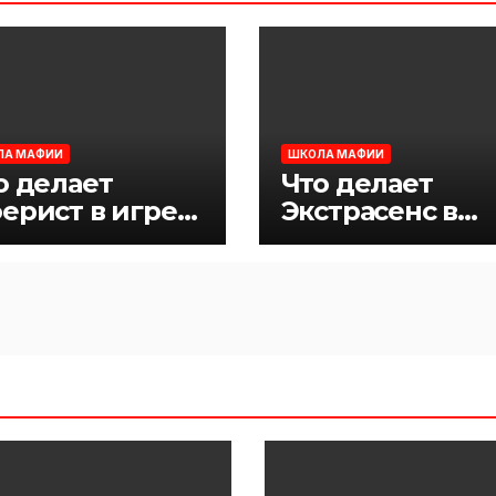
ЛА МАФИИ
ШКОЛА МАФИИ
о делает
Что делает
ерист в игре
Экстрасенс в
фия
игре Мафия