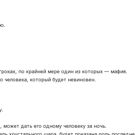
ю.
гроках, по крайней мере один из которых — мафия.
 человека, который будет невиновен.
у.
, может дать его одному человеку за ночь.
ель хрустального шара, будет показана роль последне