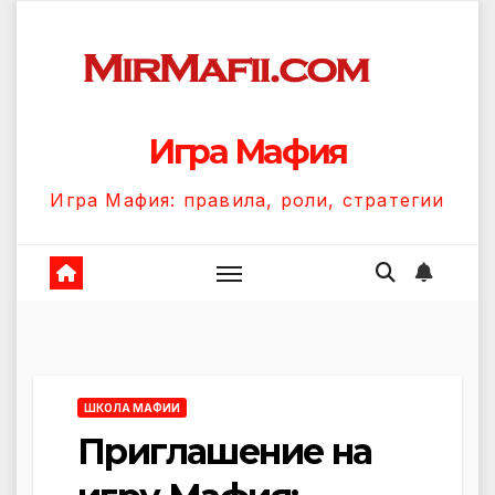
Перейти
к
содержанию
Игра Мафия
Игра Мафия: правила, роли, стратегии
ШКОЛА МАФИИ
Приглашение на