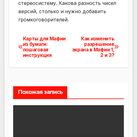
стереосистему. Какова разность чисел
версий, столько и нужно добавить
громкоговорителей.
Карты для Мафии
Как изменить
Навигация
из бумаги:
разрешение
пошаговая
экрана в Мафии 1,
по
инструкция
2 и 3?
записям
Похожая запись