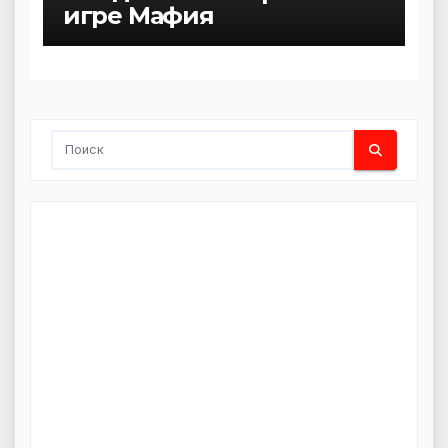
игре Мафия