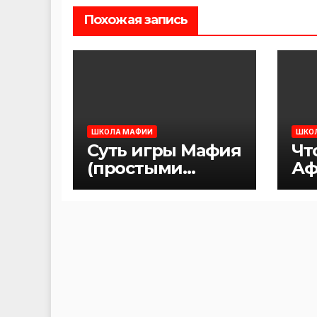
Похожая запись
ШКОЛА МАФИИ
ШКО
Суть игры Мафия
Чт
(простыми
Аф
словами)
Ма