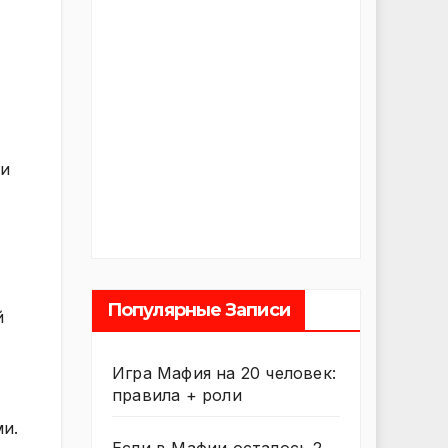
 и
ы
Популярные Записи
й
Игра Мафия на 20 человек:
правила + роли
и.