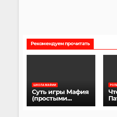
Рекомендуем прочитать
ШКОЛА МАФИИ
РОЛ
Суть игры Мафия
Чт
(простыми
Па
словами)
иг