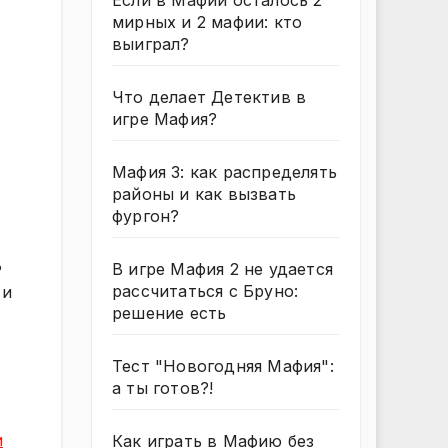
Если в Мафии осталось 2
мирных и 2 мафии: кто
выиграл?
Что делает Детектив в
игре Мафия?
Мафия 3: как распределять
районы и как вызвать
фургон?
ь
В игре Мафия 2 не удается
рассчитаться с Бруно:
 и
решение есть
Тест "Новогодняя Мафия":
а ты готов?!
и
Как играть в Мафию без