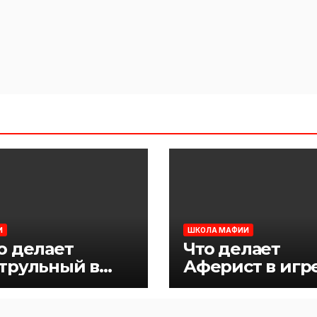
И
ШКОЛА МАФИИ
о делает
Что делает
трульный в
Аферист в игр
ре Мафия
Мафия