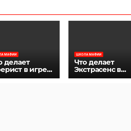
ЛА МАФИИ
ШКОЛА МАФИИ
о делает
Что делает
ерист в игре
Экстрасенс в
фия
игре Мафия