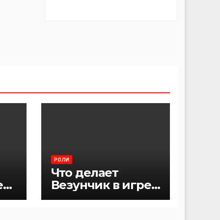
РОЛИ
Что делает
е
Везунчик в игре
Мафия?