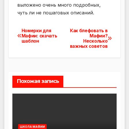
выложено очень много подробных,
чуть ли не пошаговых описаний.
Номерки для
Как блефовать в
Навигация
Мафии: скачать
Мафии?
шаблон
Несколько
по
важных советов
записям
Похожая запись
ШКОЛА МАФИИ