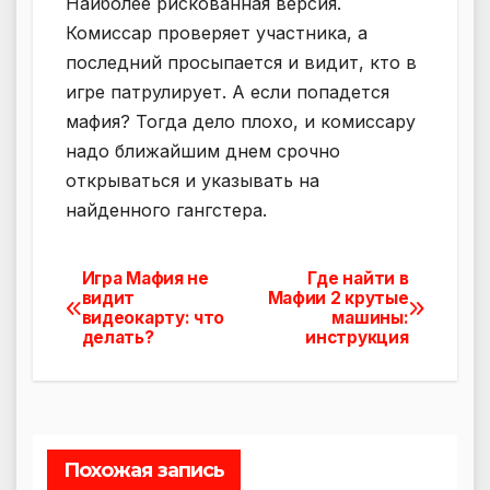
Наиболее рискованная версия.
Комиссар проверяет участника, а
последний просыпается и видит, кто в
игре патрулирует. А если попадется
мафия? Тогда дело плохо, и комиссару
надо ближайшим днем срочно
открываться и указывать на
найденного гангстера.
Игра Мафия не
Где найти в
Навигация
видит
Мафии 2 крутые
видеокарту: что
машины:
по
делать?
инструкция
записям
Похожая запись