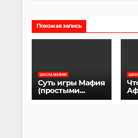
записям
Похожая запись
ШКОЛА МАФИИ
ШКО
Суть игры Мафия
Чт
(простыми
Аф
словами)
Ма