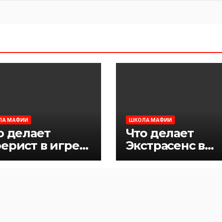
ЛА МАФИИ
ШКОЛА МАФИИ
о делает
Что делает
ерист в игре
Экстрасенс в
фия
игре Мафия