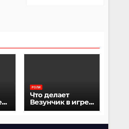
РОЛИ
Что делает
е
Везунчик в игре
Мафия?