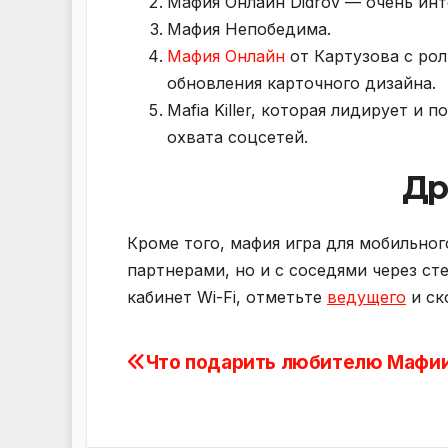
Мафия Онлайн Didrov — очень инт
Мафия Непобедима.
Мафия Онлайн
от Картузова с ро
обновления карточного дизайна.
Mafia Killer, которая лидирует и 
охвата соцсетей.
Др
Кроме того, мафия игра для мобильног
партнерами, но и с соседями через ст
кабинет Wi-Fi, отметьте
ведущего
и ск
Что подарить любителю Мафи
Навигация
по