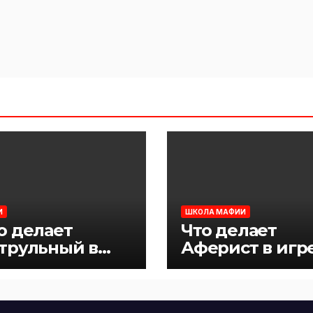
И
ШКОЛА МАФИИ
о делает
Что делает
трульный в
Аферист в игр
ре Мафия
Мафия