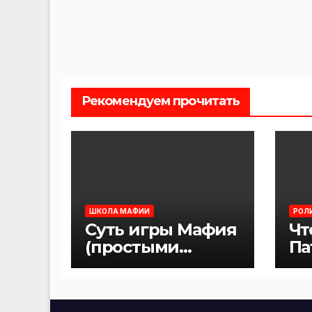
Рекомендуем прочитать
ШКОЛА МАФИИ
РОЛ
Суть игры Мафия
Чт
(простыми
Па
словами)
иг