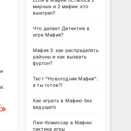
Если в Мафии осталось 2
мирных и 2 мафии: кто
выиграл?
Что делает Детектив в
игре Мафия?
Мафия 3: как распределять
районы и как вызвать
фургон?
ми
Тест "Новогодняя Мафия":
а ты готов?!
а.
Как играть в Мафию без
к
ведущего
?
Лже-Комиссар в Мафии:
тактика игры