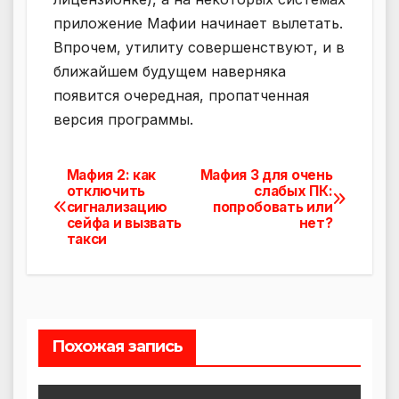
приложение Мафии начинает вылетать.
Впрочем, утилиту совершенствуют, и в
ближайшем будущем наверняка
появится очередная, пропатченная
версия программы.
Мафия 2: как
Мафия 3 для очень
Навигация
отключить
слабых ПК:
сигнализацию
попробовать или
по
сейфа и вызвать
нет?
такси
записям
Похожая запись