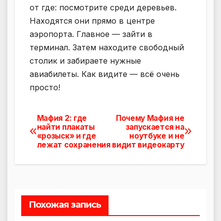
от где: посмотрите среди деревьев.
Находятся они прямо в центре
аэропорта. Главное — зайти в
терминал. Затем находите свободный
столик и забираете нужные
авиабилеты. Как видите — всё очень
просто!
Мафия 2: где
Почему Мафия не
Навигация
найти плакаты
запускается на
«розыск» и где
ноутбуке и не
по
лежат сохранения
видит видеокарту
записям
Похожая запись