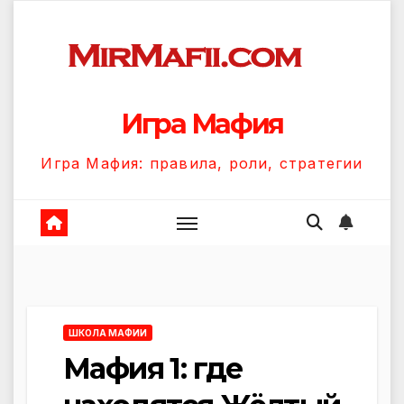
Перейти
к
содержанию
Игра Мафия
Игра Мафия: правила, роли, стратегии
ШКОЛА МАФИИ
Мафия 1: где