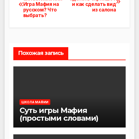
Игра Мафия на
и как сделать вид
по
русском? Что
из салона
выбрать?
записям
Похожая запись
ШКОЛА МАФИИ
Суть игры Мафия
(простыми словами)