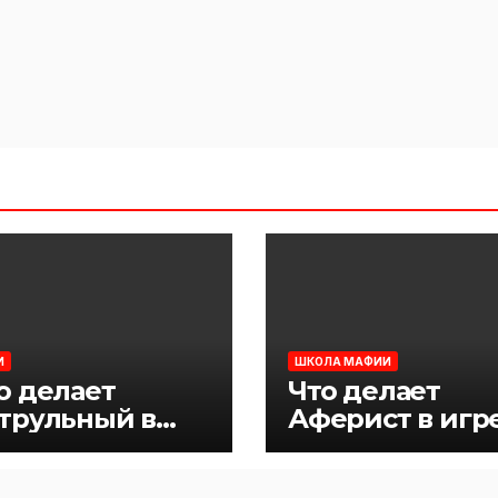
И
ШКОЛА МАФИИ
о делает
Что делает
трульный в
Аферист в игр
ре Мафия
Мафия