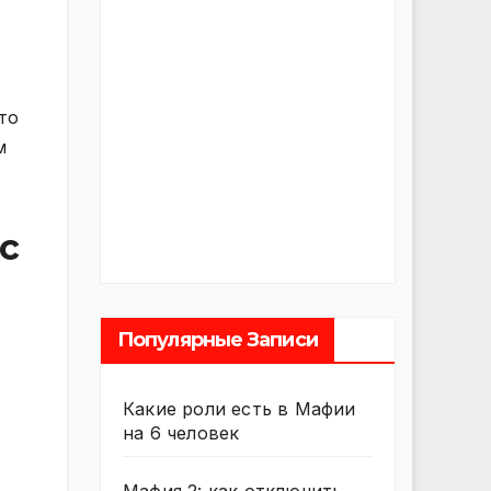
то
м
с
Популярные Записи
Какие роли есть в Мафии
на 6 человек