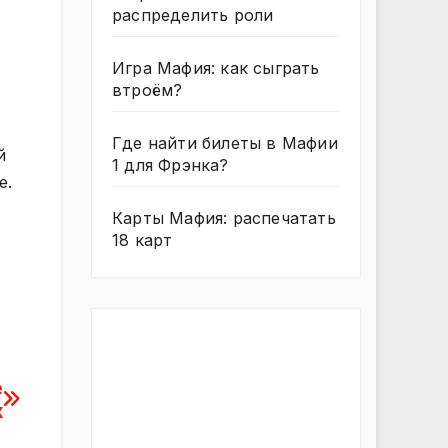
распределить роли
Игра Мафия: как сыграть
втроём?
Где найти билеты в Мафии
й
1 для Фрэнка?
е.
Карты Мафия: распечатать
18 карт
.
е
x