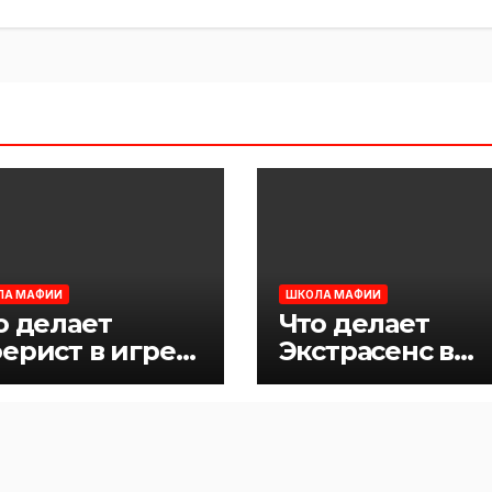
ЛА МАФИИ
ШКОЛА МАФИИ
о делает
Что делает
ерист в игре
Экстрасенс в
фия
игре Мафия