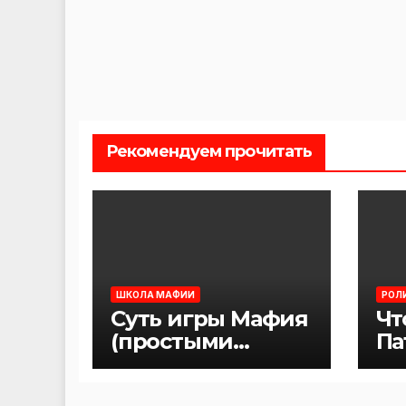
Рекомендуем прочитать
ШКОЛА МАФИИ
РОЛ
Суть игры Мафия
Чт
(простыми
Па
словами)
иг