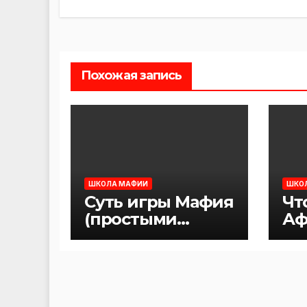
записям
Похожая запись
ШКОЛА МАФИИ
ШКО
Суть игры Мафия
Чт
(простыми
Аф
словами)
Ма