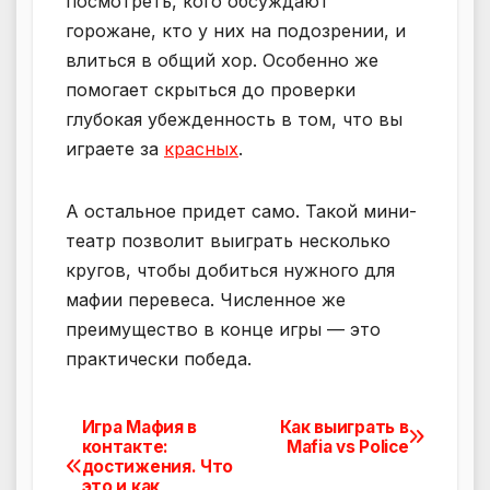
посмотреть, кого обсуждают
горожане, кто у них на подозрении, и
влиться в общий хор. Особенно же
помогает скрыться до проверки
глубокая убежденность в том, что вы
играете за
красных
.
А остальное придет само. Такой мини-
театр позволит выиграть несколько
кругов, чтобы добиться нужного для
мафии перевеса. Численное же
преимущество в конце игры — это
практически победа.
Игра Мафия в
Как выиграть в
Навигация
контакте:
Mafia vs Police
достижения. Что
по
это и как