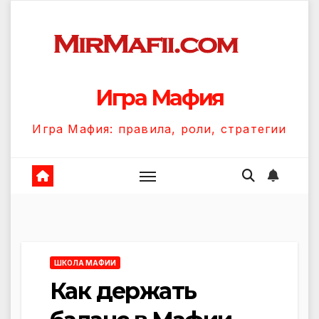
Перейти
к
содержанию
Игра Мафия
Игра Мафия: правила, роли, стратегии
ШКОЛА МАФИИ
Как держать