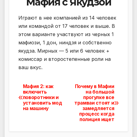
Мафия с Якудзой
Играют в нее компанией из 14 человек
или командой от 17 человек и выше. В
этом варианте участвуют из черных 1
мафиози, 1 дон, ниндзя и собственно
якудза. Мирных — 5 или 6 человек +
комиссар и второстепенные роли на
ваш вкус.
Мафия 2: как
Почему в Мафии
Навигация
включить
на большой
поворотники и
прогулке все
по
установить мод
трамваи стоят и
на машину
замедляется
записям
процесс когда
полиция ищет