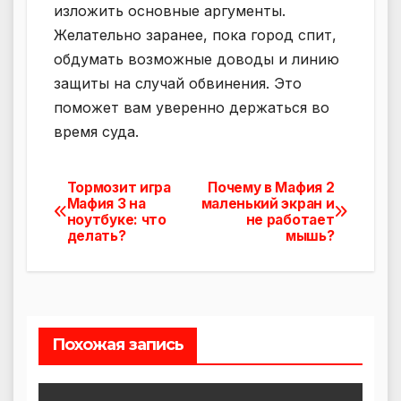
изложить основные аргументы.
Желательно заранее, пока город спит,
обдумать возможные доводы и линию
защиты на случай обвинения. Это
поможет вам уверенно держаться во
время суда.
Тормозит игра
Почему в Мафия 2
Навигация
Мафия 3 на
маленький экран и
ноутбуке: что
не работает
по
делать?
мышь?
записям
Похожая запись