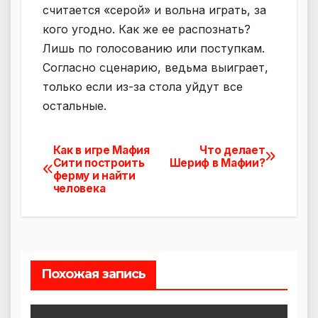
считается «серой» и вольна играть, за
кого угодно. Как же ее распознать?
Лишь по голосованию или поступкам.
Согласно сценарию, ведьма выиграет,
только если из-за стола уйдут все
остальные.
Как в игре Мафия
Что делает
Навигация
Сити построить
Шериф в Мафии?
ферму и найти
по
человека
записям
Похожая запись