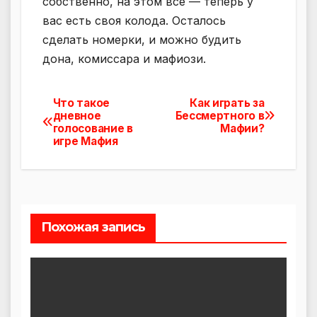
собственно, на этом все — теперь у
вас есть своя колода. Осталось
сделать номерки, и можно будить
дона, комиссара и мафиози.
Что такое
Как играть за
Навигация
дневное
Бессмертного в
голосование в
Мафии?
по
игре Мафия
записям
Похожая запись