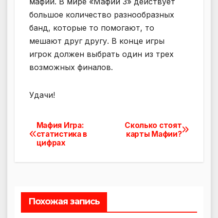
мафии. В мире «Мафии 3» действует
большое количество разнообразных
банд, которые то помогают, то
мешают друг другу. В конце игры
игрок должен выбрать один из трех
возможных финалов.
Удачи!
Мафия Игра:
Сколько стоят
Навигация
статистика в
карты Мафии?
цифрах
по
записям
Похожая запись