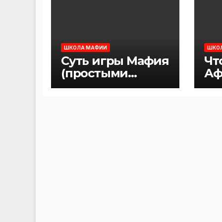
ШКОЛА МАФИИ
ШКО
Суть игры Мафия
Чт
(простыми
Аф
словами)
Ма