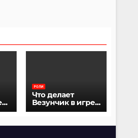
РОЛИ
Что делает
е
Везунчик в игре
Мафия?