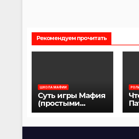
Рекомендуем прочитать
ШКОЛА МАФИИ
РОЛ
Суть игры Мафия
Чт
(простыми
Па
словами)
иг