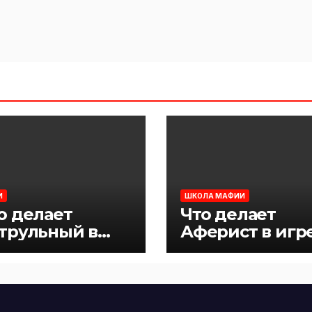
И
ШКОЛА МАФИИ
о делает
Что делает
трульный в
Аферист в игр
ре Мафия
Мафия