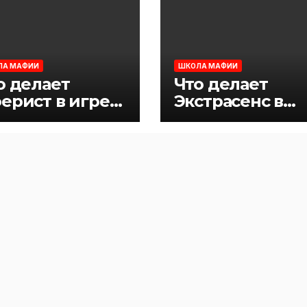
ЛА МАФИИ
ШКОЛА МАФИИ
о делает
Что делает
ерист в игре
Экстрасенс в
фия
игре Мафия