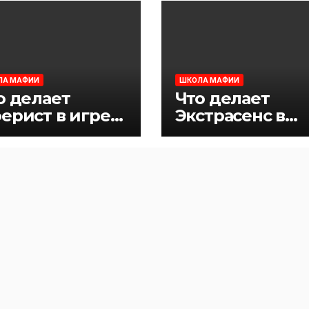
ЛА МАФИИ
ШКОЛА МАФИИ
о делает
Что делает
ерист в игре
Экстрасенс в
фия
игре Мафия