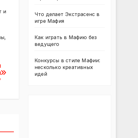
т и
Что делает Экстрасенс в
игре Мафия
Как играть в Мафию без
ны,
ведущего
Конкурсы в стиле Мафии:
й
несколько креативных
м
идей
у