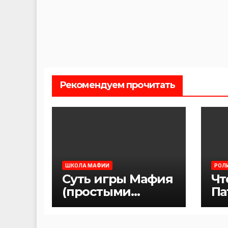
Рекомендуем прочитать
ШКОЛА МАФИИ
РОЛ
Суть игры Мафия
Чт
(простыми
Па
словами)
иг