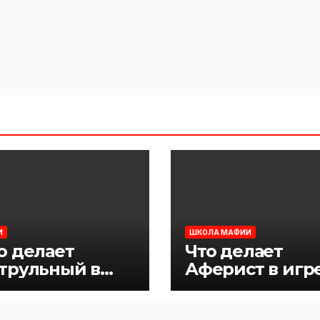
И
ШКОЛА МАФИИ
о делает
Что делает
трульный в
Аферист в игр
ре Мафия
Мафия