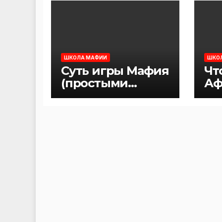
ШКОЛА МАФИИ
ШКО
Суть игры Мафия
Чт
(простыми
Аф
словами)
Ма