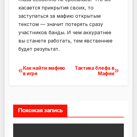
касается прикрытия своих, то
заступаться за мафию открытым
текстом — значит потерять сразу
участников банды. И чем аккуратнее
вы станете работать, тем явственнее
будет результат.
Как найти мафию
Тактика блефа в
Навигация
в игре
Мафии
по
записям
Похожая запись