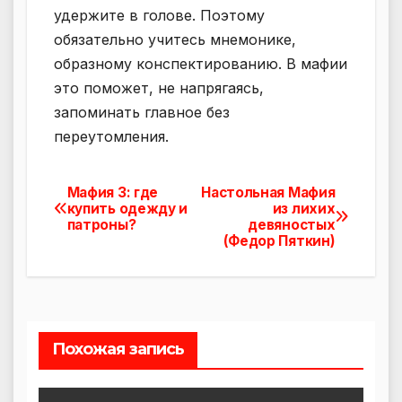
удержите в голове. Поэтому
обязательно учитесь мнемонике,
образному конспектированию. В мафии
это поможет, не напрягаясь,
запоминать главное без
переутомления.
Мафия 3: где
Настольная Мафия
Навигация
купить одежду и
из лихих
патроны?
девяностых
по
(Федор Пяткин)
записям
Похожая запись