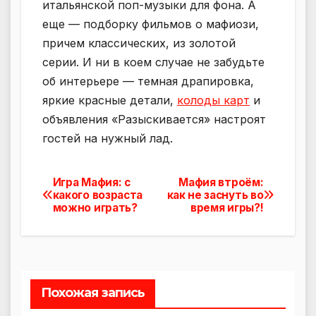
итальянской поп-музыки для фона. А
еще — подборку фильмов о мафиози,
причем классических, из золотой
серии. И ни в коем случае не забудьте
об интерьере — темная драпировка,
яркие красные детали,
колоды карт
и
объявления «Разыскивается» настроят
гостей на нужный лад.
Игра Мафия: с
Мафия втроём:
Навигация
какого возраста
как не заснуть во
можно играть?
время игры?!
по
записям
Похожая запись