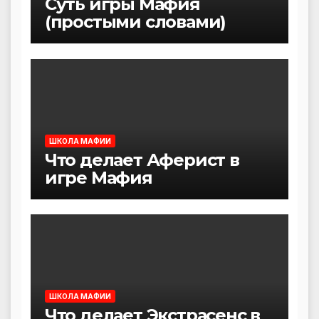
Суть игры Мафия
(простыми словами)
ШКОЛА МАФИИ
Что делает Аферист в
игре Мафия
ШКОЛА МАФИИ
Что делает Экстрасенс в