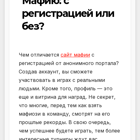
Мафию: с
регистрацией или
без?
Чем отличается
сайт мафии
с
регистрацией от анонимного портала?
Создав аккаунт, вы сможете
участвовать в играх с реальными
людьми. Кроме того, профиль — это
еще и витрина для наград. Не секрет,
что многие, перед тем как взять
мафиози в команду, смотрят на его
прошлые рекорды. В свою очередь,
чем успешнее будете играть, тем более
интересные турниры ждут вас.