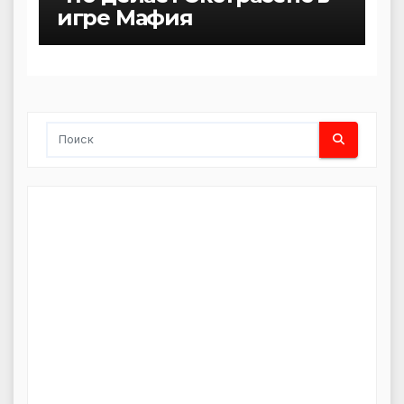
игре Мафия