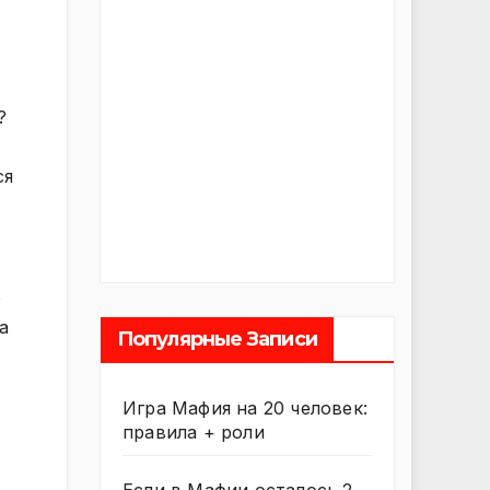
?
ся
о
а
Популярные Записи
Игра Мафия на 20 человек:
правила + роли