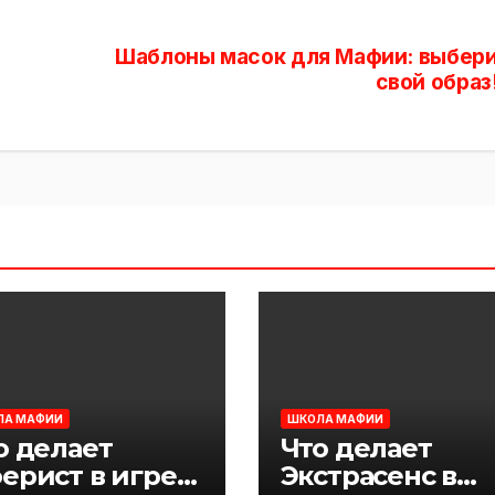
Шаблоны масок для Мафии: выбер
свой образ
ЛА МАФИИ
ШКОЛА МАФИИ
о делает
Что делает
ерист в игре
Экстрасенс в