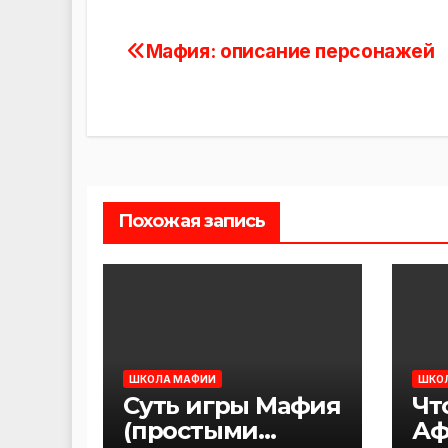
Мафия: описание персонажей
Навигация
по
записям
Похожая запись
ШКОЛА МАФИИ
ШКО
Суть игры Мафия
Чт
(простыми
Аф