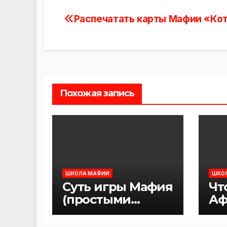
Распечатать карты Мафии «Ко
Навигация
по
записям
Похожая запись
ШКОЛА МАФИИ
ШКО
Суть игры Мафия
Чт
(простыми
Аф
словами)
Ма