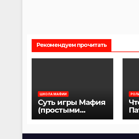
Рекомендуем прочитать
ШКОЛА МАФИИ
РОЛ
Суть игры Мафия
Чт
(простыми
Па
словами)
иг