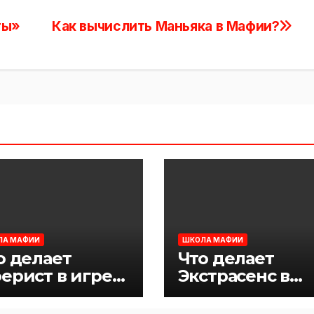
ты»
Как вычислить Маньяка в Мафии?
ЛА МАФИИ
ШКОЛА МАФИИ
о делает
Что делает
ерист в игре
Экстрасенс в
фия
игре Мафия