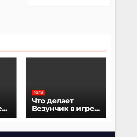
РОЛИ
Что делает
е
Везунчик в игре
Мафия?