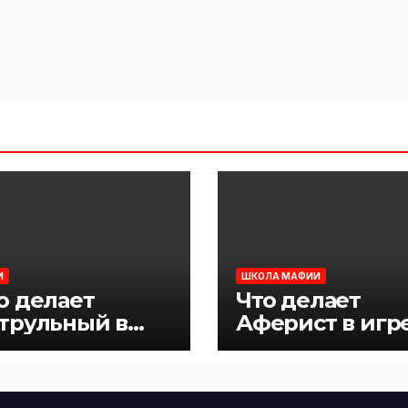
И
ШКОЛА МАФИИ
о делает
Что делает
трульный в
Аферист в игр
ре Мафия
Мафия