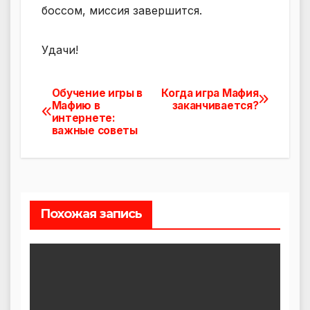
боссом, миссия завершится.
Удачи!
Обучение игры в
Когда игра Мафия
Навигация
Мафию в
заканчивается?
интернете:
по
важные советы
записям
Похожая запись