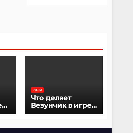
РОЛИ
Что делает
е
Везунчик в игре
Мафия?