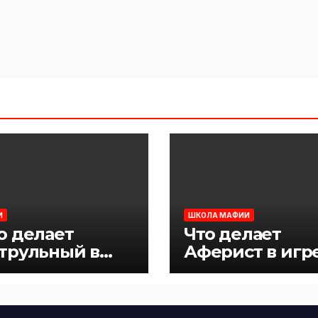
И
ШКОЛА МАФИИ
о делает
Что делает
трульный в
Аферист в игр
ре Мафия
Мафия