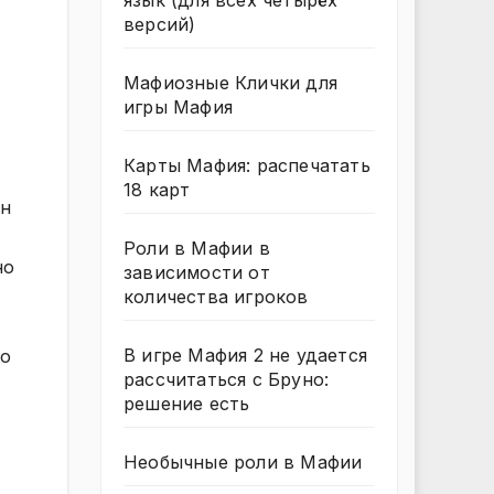
язык (для всех четырёх
версий)
Мафиозные Клички для
игры Мафия
Карты Мафия: распечатать
18 карт
ан
Роли в Мафии в
но
зависимости от
количества игроков
В игре Мафия 2 не удается
но
рассчитаться с Бруно:
решение есть
Необычные роли в Мафии