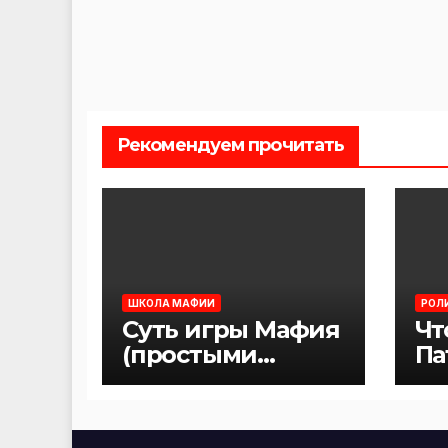
Рекомендуем прочитать
ШКОЛА МАФИИ
РОЛ
Суть игры Мафия
Чт
(простыми
Па
словами)
иг