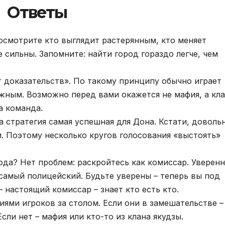
Ответы
осмотрите кто выглядит растерянным, кто меняет
е сильны. Запомните: найти город гораздо легче, чем
ет доказательств». По такому принципу обычно играет
жным. Возможно перед вами окажется не мафия, а кл
на команда.
а стратегия самая успешная для Дона. Кстати, доволь
и. Поэтому несколько кругов голосования «выстоять»
ода? Нет проблем: раскройтесь как комиссар. Уверен
 самый полицейский. Будьте уверены – теперь вы под
 настоящий комиссар – знает кто есть кто.
ями игроков за столом. Если они в замешательстве –
сли нет – мафия или кто-то из клана якудзы.