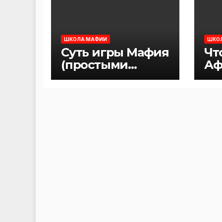
ШКОЛА МАФИИ
ШКО
Суть игры Мафия
Чт
(простыми
Аф
словами)
Ма