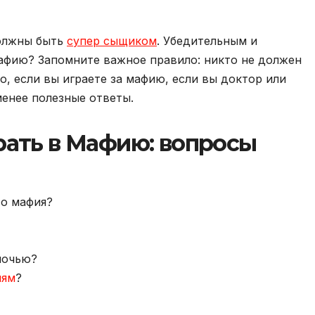
должны быть
супер сыщиком
. Убедительным и
афию? Запомните важное правило: никто не должен
о, если вы играете за мафию, если вы доктор или
менее полезные ответы.
рать в Мафию: вопросы
то мафия?
 ночью?
лям
?