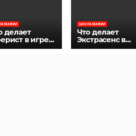
ЛА МАФИИ
ШКОЛА МАФИИ
о делает
Что делает
ерист в игре
Экстрасенс в
фия
игре Мафия