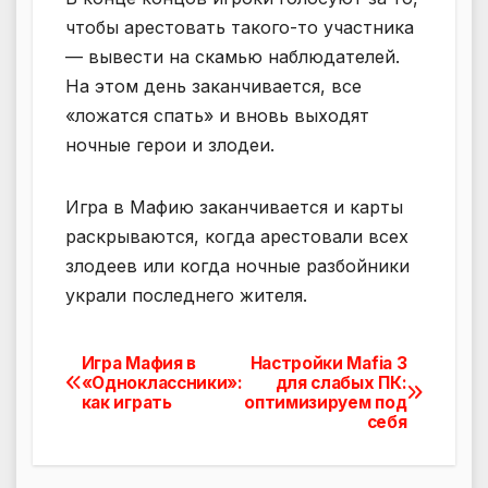
чтобы арестовать такого-то участника
— вывести на скамью наблюдателей.
На этом день заканчивается, все
«ложатся спать» и вновь выходят
ночные герои и злодеи.
Игра в Мафию заканчивается и карты
раскрываются, когда арестовали всех
злодеев или когда ночные разбойники
украли последнего жителя.
Игра Мафия в
Настройки Mafia 3
Навигация
«Одноклассники»:
для слабых ПК:
как играть
оптимизируем под
по
себя
записям