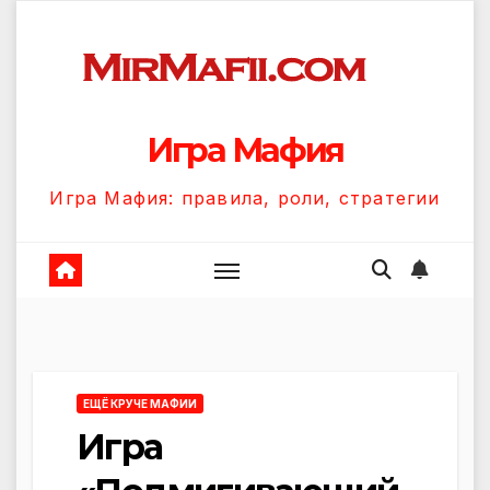
Перейти
к
содержанию
Игра Мафия
Игра Мафия: правила, роли, стратегии
ЕЩЁ КРУЧЕ МАФИИ
Игра