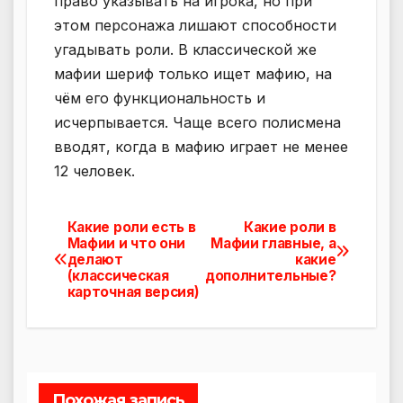
право указывать на игрока, но при
этом персонажа лишают способности
угадывать роли. В классической же
мафии шериф только ищет мафию, на
чём его функциональность и
исчерпывается. Чаще всего полисмена
вводят, когда в мафию играет не менее
12 человек.
Какие роли есть в
Какие роли в
Навигация
Мафии и что они
Мафии главные, а
делают
какие
по
(классическая
дополнительные?
карточная версия)
записям
Похожая запись