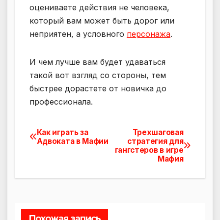
оцениваете действия не человека,
который вам может быть дорог или
неприятен, а условного
персонажа
.
И чем лучше вам будет удаваться
такой вот взгляд со стороны, тем
быстрее дорастете от новичка до
профессионала.
Как играть за
Трехшаговая
Навигация
Адвоката в Мафии
стратегия для
гангстеров в игре
по
Мафия
записям
Похожая запись