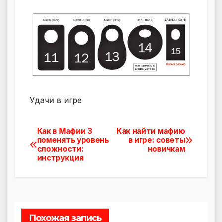
Удачи в игре
Как в Мафии 3
Как найти мафию
Навигация
поменять уровень
в игре: советы
сложности:
новичкам
по
инструкция
записям
Похожая запись