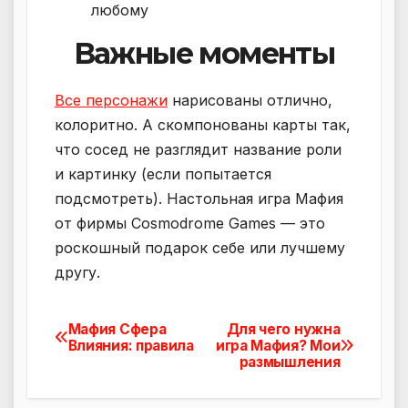
любому
Важные моменты
Все персонажи
нарисованы отлично,
колоритно. А скомпонованы карты так,
что сосед не разглядит название роли
и картинку (если попытается
подсмотреть). Настольная игра Мафия
от фирмы Cosmodrome Games — это
роскошный подарок себе или лучшему
другу.
Мафия Сфера
Для чего нужна
Навигация
Влияния: правила
игра Мафия? Мои
размышления
по