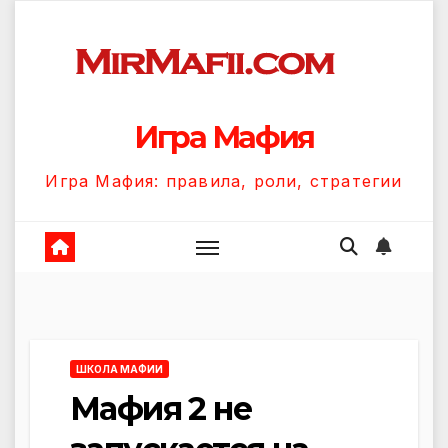
Перейти
к
содержанию
Игра Мафия
Игра Мафия: правила, роли, стратегии
ШКОЛА МАФИИ
Мафия 2 не