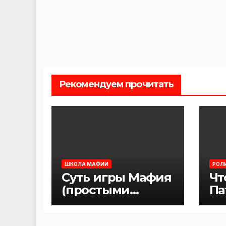
Рекомендуем прочитать
ШКОЛА МАФИИ
РОЛ
Суть игры Мафия
Чт
(простыми
Па
словами)
иг