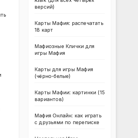
язык (для всех четырёх
версий)
ить
Карты Мафия: распечатать
18 карт
Мафиозные Клички для
игры Мафия
Карты для игры Мафия
и
(чёрно-белые)
Карты Мафии: картинки (15
вариантов)
з
Мафия Онлайн: как играть
с друзьями по переписке