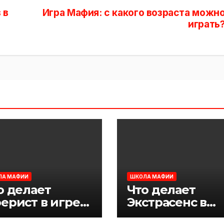
 в
Игра Мафия: с какого возраста можн
играть
ЛА МАФИИ
ШКОЛА МАФИИ
о делает
Что делает
ерист в игре
Экстрасенс в
фия
игре Мафия