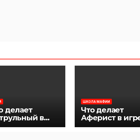
И
ШКОЛА МАФИИ
о делает
Что делает
трульный в
Аферист в игр
ре Мафия
Мафия