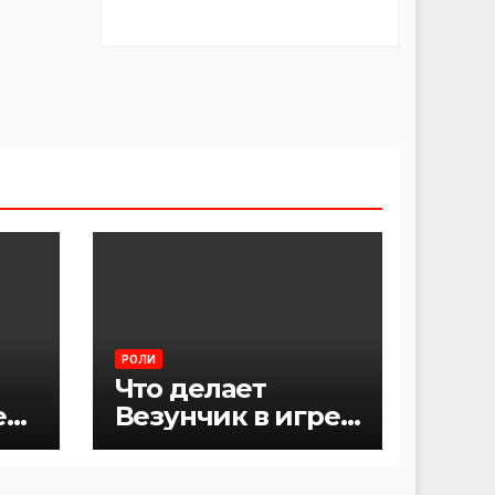
РОЛИ
Что делает
е
Везунчик в игре
Мафия?