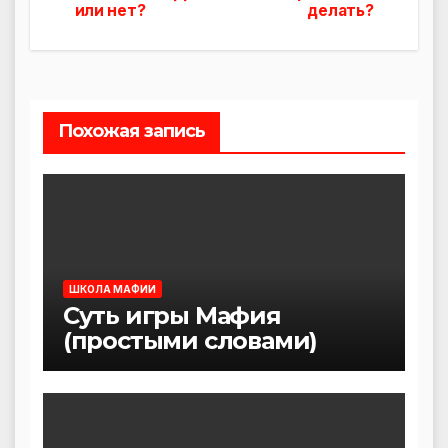
или нет?
делать?
по
записям
Похожая запись
ШКОЛА МАФИИ
Суть игры Мафия
(простыми словами)