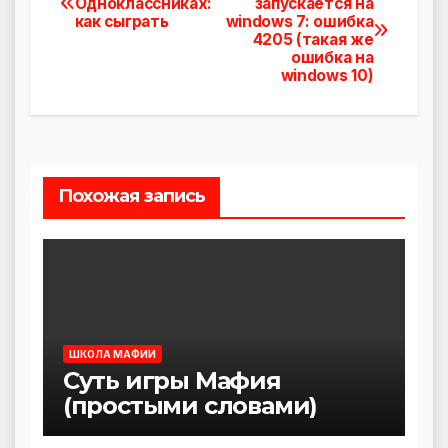
Одноклассниках:
запускается на
как сыграть
windows 7: ошибка
по
4205 (такая же
ошибка на
записям
windows 10)
Похожая запись
ШКОЛА МАФИИ
Суть игры Мафия
(простыми словами)